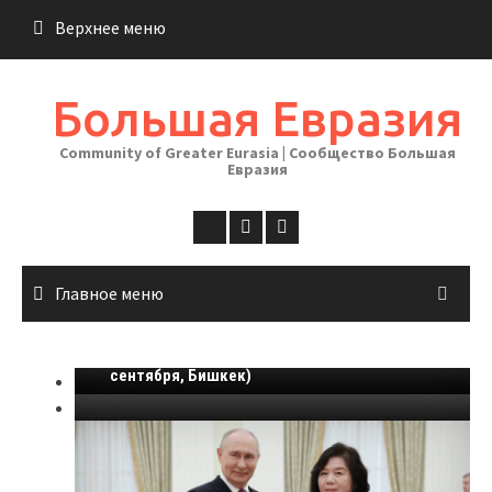
Перейти
Верхнее меню
к
содержимому
Большая Евразия
Community of Greater Eurasia | Сообщество Большая
Евразия
Главное меню
О причинах конфликта между Россией и
Саммит Шанхайской организации
Украиной
сотрудничества (ШОС) (31 августа-1
сентября, Бишкек)