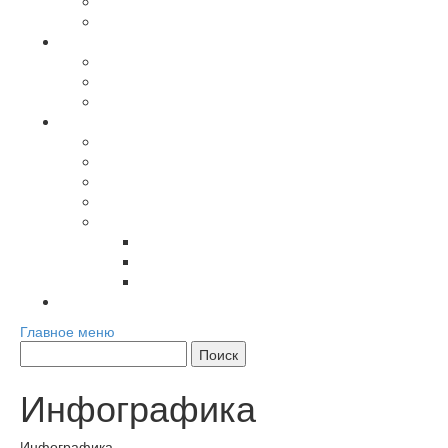
Лига Большой Евразии
Журнал Большая Евразия
Повестка дня
Международные мероприятия
Региональные мероприятия
Хроника
Материалы сообщества
Аналитика
Мнения экспертов
Доклады и сборники
Книги
Мультимедиа
Фото
Видео
Инфографика
Контакты
Главное меню
Инфографика
Инфографика