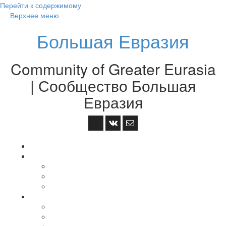
Перейти к содержимому
Верхнее меню
Большая Евразия
Community of Greater Eurasia
| Сообщество Большая
Евразия
На главную
GEAграфия
中国 — Китай — China
Монгол Улс — Монголия — Mongolia
조선 — Korea — Корея
Большая Евразия
О Большой Евразии
Площадки