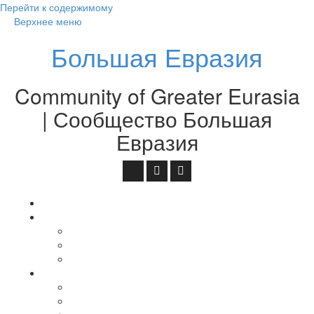
Перейти к содержимому
Верхнее меню
Большая Евразия
Community of Greater Eurasia
| Сообщество Большая
Евразия
На главную
GEAграфия
中国 — Китай — China
Монгол Улс — Монголия — Mongolia
조선 — Korea — Корея
Большая Евразия
О Большой Евразии
Площадки