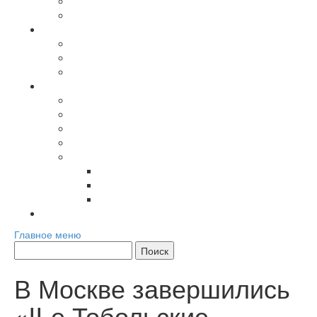
Лига Большой Евразии
Журнал Большая Евразия
Повестка дня
Международные мероприятия
Региональные мероприятия
Хроника
Материалы сообщества
Аналитика
Мнения экспертов
Доклады и сборники
Книги
Мультимедиа
Фото
Видео
Инфографика
Контакты
Главное меню
В Москве завершились
«II-е Тобольские