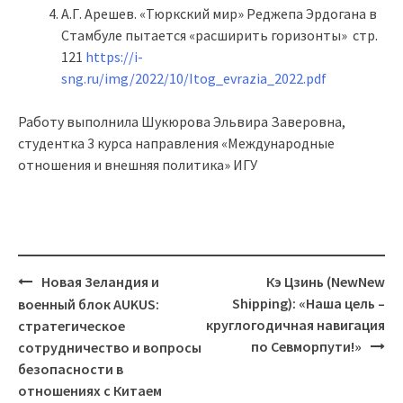
А.Г. Арешев. «Тюркский мир» Реджепа Эрдогана в
Стамбуле пытается «расширить горизонты» стр.
121
https://i-
sng.ru/img/2022/10/Itog_evrazia_2022.pdf
Работу выполнила Шукюрова Эльвира Заверовна,
студентка 3 курса направления «Международные
отношения и внешняя политика» ИГУ
Новая Зеландия и
Кэ Цзинь (NewNew
Навигация
Shipping): «Наша цель –
военный блок AUKUS:
круглогодичная навигация
стратегическое
по Севморпути!»
сотрудничество и вопросы
безопасности в
отношениях с Китаем