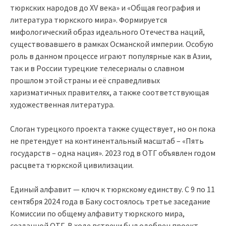
тюркских народов до XV века» и «Общая география и
литература тюркского мира». Формируется
мифологический образ идеального Отечества наций,
существовавшего в рамках Османской империи. Особую
роль в данном процессе играют популярные как в Азии,
так и в России турецкие телесериалы о славном
прошлом этой страны и её справедливых
харизматичных правителях, а также соответствующая
художественная литература.
Слоган турецкого проекта также существует, но он пока
не претендует на континентальный масштаб – «Пять
государств – одна нация». 2023 год в ОТГ объявлен годом
расцвета тюркской цивилизации.
Единый алфавит — ключ к тюркскому единству. С 9 по 11
сентября 2024 года в Баку состоялось третье заседание
Комиссии по общему алфавиту тюркского мира,
созданной ОТГ. В ходе встречи был одобрен проект