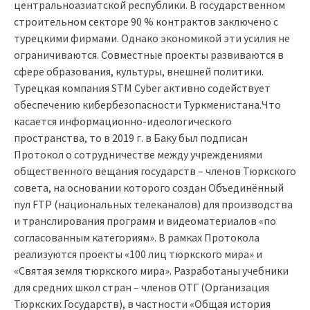
центральноазиатской республики. В государственном
строительном секторе 90 % контрактов заключено с
турецкими фирмами. Однако экономикой эти усилия не
ограничиваются. Совместные проекты развиваются в
сфере образования, культуры, внешней политики.
Турецкая компания STM Cyber активно содействует
обеспечению кибербезопасности Туркменистана.Что
касается информационно-идеологического
пространства, то в 2019 г. в Баку был подписан
Протокол о сотрудничестве между учреждениями
общественного вещания государств – членов Тюркского
совета, на основании которого создан Объединённый
пул FTP (национальных телеканалов) для производства
и транслирования программ и видеоматериалов «по
согласованным категориям». В рамках Протокола
реализуются проекты «100 лиц тюркского мира» и
«Святая земля тюркского мира». Разработаны учебники
для средних школ стран – членов ОТГ (Организация
Тюркских Государств), в частности «Общая история