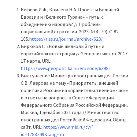
Кефели И.Ф., Комлева Н.А. Проекты Большой
Евразии и «Великого Турана» – путь к
объединению народов? // Проблемы
национальной стратегии. 2023. № 4 (79). С. 82–
105.
https://riss.ru/journal/archive/623/
Бирюков С. «Новый шёлковый путь» и
евразийская интеграция // Geoполитика. ru. 2017.
17 марта. URL:
https://www.geopolitika.ru/en/node/63981
Выступление Министра иностранных дел России
С.В. Лаврова на тему «Приоритеты внешней
политики России» на «правительственном часе»
и ответы на вопросы в Совете Федерации
Федерального Собрания Российской Федерации,
Москва, 1 декабря 2021 года // Министерство
иностранных дел Российской Федерации. Офиц.
сайт. URL:
https://www.mid.ru/tv/?
id=1788249&lang=ru