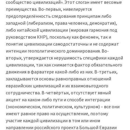
сообщество цивилизаций». Этот слоган имеет весомые
преимущества. Во-первых, нивелируется
предопределённость следования принципам либо
западной (либерализм, права человека, демократия),
либо китайской цивилизации (мировая гармония под
руководством КНР), поскольку как феномен, так и
понятие цивилизации самодостаточны и не содержат
интенции геополитического доминирования. Во-
вторых, утверждается нерушимость специфики каждой
цивилизации, так как снимается фактор обязательного
движения в фарватере какой-либо из них. В-третьих,
закладываются основы равноправных отношений
евразийских цивилизаций и их взаимовыгодного
сотрудничества. В-четвёртых, отсутствует явный
акцент на каком-либо пути и способе интеграции
(экономическом, политическом, культурном) – все они
имеют равное право на осуществление, поэтому
участие каждой цивилизации в том или ином
направлении российского проекта Большой Евразии