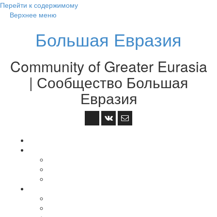
Перейти к содержимому
Верхнее меню
Большая Евразия
Community of Greater Eurasia
| Сообщество Большая
Евразия
На главную
GEAграфия
中国 — Китай — China
Монгол Улс — Монголия — Mongolia
조선 — Korea — Корея
Большая Евразия
О Большой Евразии
Площадки