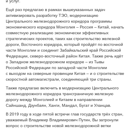
и услуг.
Ещё раз предлагаю в рамках вышеуказанных задач
активизировать разработку ТЭО, модернизацию
Центрального железнодорожного коридора программы
экономического коридора Монголия – Россия – Китай, начать
совместную реализацию экономически эффективных
стратегических проектов, таких как строительство железной
дороги, Восточного коридора, который пройдёт по восточной
части Монголии и соединит Забайкальский край Российской
Федерации, северо-восточный район Китая. Также речь идёт
о Западном железнодорожном коридоре – из Тывы
Российской Федерации по западной части Монголии
с выходом на северные провинции Китая – и о строительстве
скоростной автомагистрали, соединяющей три страны.
Также предлагаю включить в модернизацию Центрального
железнодорожного коридора трансграничную железную
дорогу между Монголией и Китаем в направлении
Сайншанд, Дзунбаян, Ханги, Мандал, Бугат и Уланцав.
В 2019 году в ходе пятой встречи глав государств трёх стран,
уважаемый Владимир Владимирович Путин, Вы затронули
вопрос о строительстве новой железнодорожной ветки