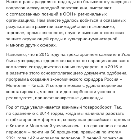
Наши страны разделяют подходы по большинству насущных
вопросов международной повестки дня, выступают
с согласованных позиций в ООН и региональных
организациях. Нам вместе удалось добиться и осязаемых
результатов в развитии взаимодействия в экономике,
торговле, промышленности, науке и высоких технологиях,
защите окружающей среды и культурно-гуманитарной
и многих других сферах.
Напомню, что в 2015 году на трёхстороннем саммите в Уфе
была утверждена «дорожная карта» по наращиванию всего
комплекса сотрудничества наших государств, а в 2016-м
в развитие этого основополагающего документа одобрена
программа создания экономического коридора Россия –
Монголия – Китай. И сегодня можем с удовлетворением
констатировать, что все эти договорённости успешно
реализуются, приносят конкретные дивиденды.
Год от года увеличивается взаимный товарооборот. Так,
по сравнению с 2014 годом, когда мы начинали работать
в трёхстороннем формате, совокупная российская торговля
с Китаем и Монголией увеличилась – по сравнению с этим
периодом – почти на 60 процентов, превысив по итогам
2021 года 142 миллиарда долларов. В первой полугодии