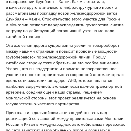
в направлении Дзунбаян – Ханги. Как мы ответили,
в качестве другого значимого инфраструктурного проекта
рассматриваем прокладку новой железнодорожной ветки
Дзунбаян – Ханги. Строительство этого участка для России
и Монголии позволит перераспределить грузопотоки, снизив
нагрузку на действующий пограничный узел на монголо-
китайской границе.
Эта железная дорога существенно увеличит товарооборот
между нашими странами и повысит провозные мощности
грузоперевозок по железнодорожной линии. Прошу
китайскую сторону тоже обратить на это особое внимание.
Уверен, что вы поддержите и примете непосредственное
участие в проекте строительства скоростной автомагистрали
вдоль сети азиатских автодорог AH3, которая является
наиболее загруженной, экономически важной транспортной
артерией, соединяющей наши страны. Решением
монгольской стороны этот проект реализуется на основе
государственно-частного партнёрства.
Призываю и в дальнейшем активно действовать над
реализацией соглашений между правительствами Монголии,
России и Китая в международных автомобильных перевозках
по сети азиатских автомобильных дорог и добиваться