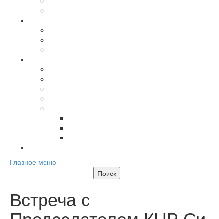
Лига Большой Евразии
Журнал Большая Евразия
Повестка дня
Международные мероприятия
Региональные мероприятия
Хроника
Материалы сообщества
Аналитика
Мнения экспертов
Доклады и сборники
Книги
Мультимедиа
Фото
Видео
Инфографика
Контакты
Главное меню
Встреча с
Председателем КНР Си