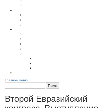
Лига Большой Евразии
Журнал Большая Евразия
Повестка дня
Международные мероприятия
Региональные мероприятия
Хроника
Материалы сообщества
Аналитика
Мнения экспертов
Доклады и сборники
Книги
Мультимедиа
Фото
Видео
Инфографика
Контакты
Главное меню
Второй Евразийский
конгресс. Выступление