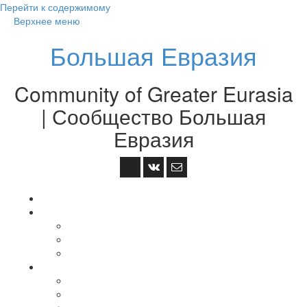
Перейти к содержимому
Верхнее меню
Большая Евразия
Community of Greater Eurasia
| Сообщество Большая
Евразия
На главную
GEAграфия
中国 — Китай — China
Монгол Улс — Монголия — Mongolia
조선 — Korea — Корея
Большая Евразия
О Большой Евразии
Площадки