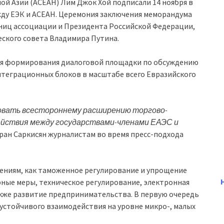
ой Азии (АСЕАН) Лим Джок Хой подписали 14 ноября в
ду ЕЭК и АСЕАН. Церемония заключения меморандума
тниц ассоциации и Президента Российской Федерации,
ского совета Владимира Путина.
ля формирования диалоговой площадки по обсуждению
теграционных блоков в масштабе всего Евразийского
овать всестороннему расширению торгово-
ействия между государствами-членами ЕАЭС и
игран Саркисян журналистам во время пресс-подхода
ениям, как таможенное регулирование и упрощение
ные меры, техническое регулирование, электронная
также развитие предпринимательства. В первую очередь
 устойчивого взаимодействия на уровне микро-, малых