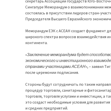
секретарь Ассоциации государств Юго-Восточн
Сингапуре Меморандум о взаимопонимании меж
состоялась в присутствии лидеров стран-учас
Председателя Высшего Евразийского экономиче
Меморандум ЕЭК с АСЕАН создает фундамент д
широкого спектра вопросов взаимодействия ин
континента.
«
Заключение меморандума будет способств
экономического и инвестиционного взаимод
странами-участницами АСЕАН
», – заявил Т
после церемонии подписания.
Стороны будут сотрудничать по таким направл
процедур торговли, санитарные и фитосанитар
торговля, торговля услугами и инвестиции, а 
это создаст необходимые условия для развития
и средних предприятий.