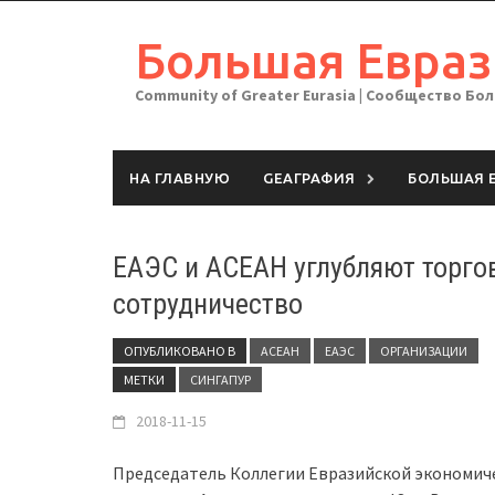
Перейти
к
Большая Евраз
содержимому
Community of Greater Eurasia | Сообщество Бо
НА ГЛАВНУЮ
GEAГРАФИЯ
БОЛЬШАЯ 
ЕАЭС и АСЕАН углубляют торго
сотрудничество
ОПУБЛИКОВАНО В
АСЕАН
ЕАЭС
ОРГАНИЗАЦИИ
МЕТКИ
СИНГАПУР
2018-11-15
Председатель Коллегии Евразийской экономиче