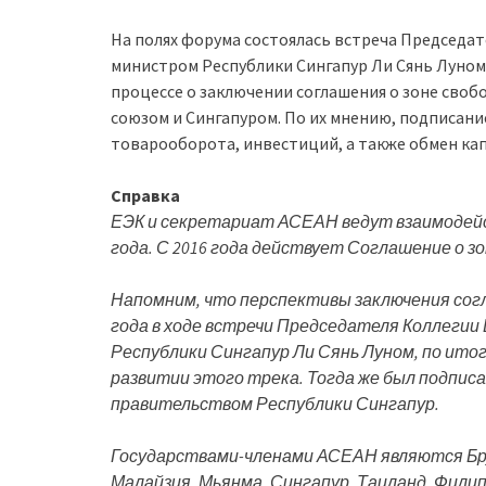
На полях форума состоялась встреча Председат
министром Республики Сингапур Ли Сянь Луном
процессе о заключении соглашения о зоне сво
союзом и Сингапуром. По их мнению, подписан
товарооборота, инвестиций, а также обмен ка
Справка
ЕЭК и секретариат АСЕАН ведут взаимодейст
года.
С 2016 года действует Соглашение о з
Напомним, что перспективы заключения согл
года в ходе встречи Председателя Коллегии
Республики Сингапур Ли Сянь Луном, по ит
развитии этого трека. Тогда же был подпис
правительством Республики Сингапур.
Государствами-членами АСЕАН являются Бру
Малайзия, Мьянма, Сингапур, Таиланд, Фили