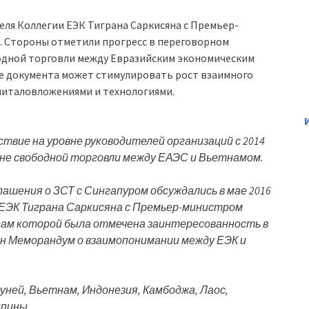
еля Коллегии ЕЭК Тиграна Саркисяна с Премьер-
. Стороны отметили прогресс в переговорном
бодной торговли между Евразийским экономическим
ие документа может стимулировать рост взаимного
питаловложениями и технологиями.
вие на уровне руководителей организаций с 2014
оне свободной торговли между ЕАЭС и Вьетнамом.
ашения о ЗСТ с Сингапуром обсуждались в мае 2016
 ЕЭК Тиграна Саркисяна с Премьер-министром
огам которой была отмечена заинтересованность в
ан Меморандум о взаимопонимании между ЕЭК и
ней, Вьетнам, Индонезия, Камбоджа, Лаос,
ппины.